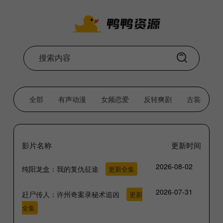
全部
有声动漫
女频恋爱
反转爽剧
古装仙侠
影片名称
更新时间
2026-08-02
纯阳龙盒：我的复仇征途
更新全集
2026-07-31
赶尸传人：许州奇案录秘术追凶
更新
全集