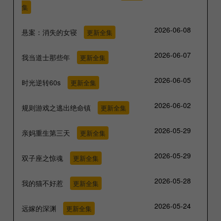
集
2026-06-08
悬案：消失的女寝
更新全集
2026-06-07
我当道士那些年
更新全集
2026-06-05
时光逆转60s
更新全集
2026-06-02
规则游戏之逃出绝命镇
更新全集
2026-05-29
亲妈重生第三天
更新全集
2026-05-29
双子座之惊魂
更新全集
2026-05-28
我的猫不好惹
更新全集
2026-05-24
远嫁的深渊
更新全集